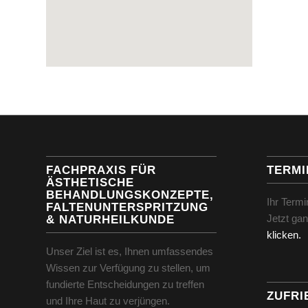
FACHPRAXIS FÜR
TERMI
ÄSTHETISCHE
BEHANDLUNGSKONZEPTE,
Ihr Term
FALTENUNTERSPRITZUNG
Jetzt gan
& NATURHEILKUNDE
klicken.
Unser Ziel ist es, Ihnen umfassendes
Wissen zur Verfügung zu stellen, um
fundierte Entscheidungen zu treffen
ZUFRI
und Ihre Haut zu verjüngen.