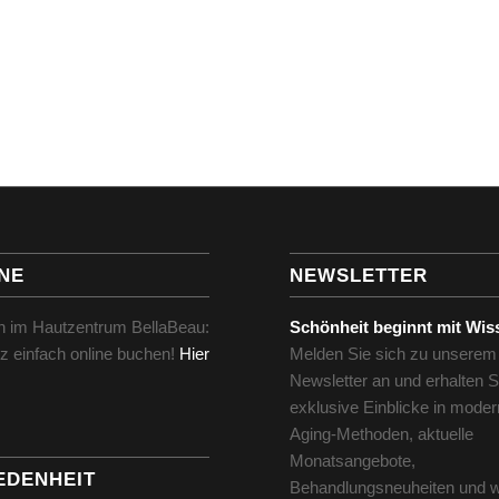
NE
NEWSLETTER
in im Hautzentrum BellaBeau:
Schönheit beginnt mit Wis
z einfach online buchen!
Hier
Melden Sie sich zu unserem
Newsletter an und erhalten S
exklusive Einblicke in moder
Aging-Methoden, aktuelle
Monatsangebote,
EDENHEIT
Behandlungsneuheiten und w