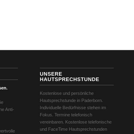
UNSERE
HAUTSPRECHSTUNDE
sen.
Kostenlose und persönliche
Hautsprechstunde in Paderborn.
ie
Individuelle Bedürfnisse stehen im
ne Anti-
Fokus. Termine telefonisch
vereinbaren. Kostenlose telefonische
und FaceTime Hautsprechstunden
ertvolle