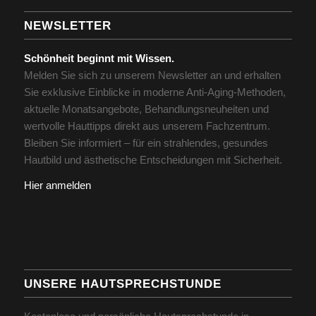
NEWSLETTER
Schönheit beginnt mit Wissen.
Melden Sie sich zu unserem Newsletter an und erhalten
Sie exklusive Einblicke in moderne Anti-Aging-Methoden,
aktuelle Monatsangebote, Behandlungsneuheiten und
wertvolle Hauttipps direkt aus unserem Fachzentrum.
Bleiben Sie informiert – für ein strahlendes, gesundes
Hautbild und ästhetische Entscheidungen mit Sicherheit.
Hier anmelden
UNSERE HAUTSPRECHSTUNDE