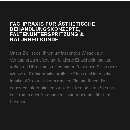
FACHPRAXIS FÜR ÄSTHETISCHE
BEHANDLUNGSKONZEPTE,
FALTENUNTERSPRITZUNG &
NATURHEILKUNDE
Unser Ziel ist es, Ihnen umfassendes Wissen zur
Verfügung zu stellen, um fundierte Entscheidungen zu
treffen und Ihre Haut zu verjüngen. Besuchen Sie unsere
Webseite für informative Artikel, Videos und interaktive
Inhalte. Wir aktualisieren regelmäßig, um Ihnen die
neuesten Informationen zu bieten. Kontaktieren Sie uns
bei Fragen oder Anregungen – wir freuen uns über Ihr
Feedback.