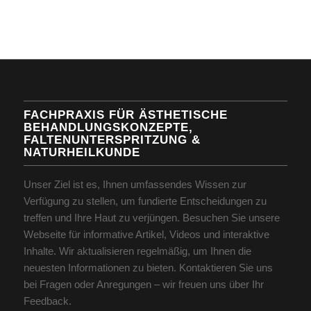
FACHPRAXIS FÜR ÄSTHETISCHE
BEHANDLUNGSKONZEPTE,
FALTENUNTERSPRITZUNG &
NATURHEILKUNDE
Unser Ziel ist es, Ihnen umfassendes Wissen zur
Verfügung zu stellen, um fundierte Entscheidungen zu
treffen und Ihre Haut zu verjüngen. Besuchen Sie unsere
Webseite für informative Artikel, Videos und interaktive
Inhalte. Wir aktualisieren regelmäßig, um Ihnen die
neuesten Informationen zu bieten. Kontaktieren Sie uns
bei Fragen oder Anregungen – wir freuen uns über Ihr
Feedback.