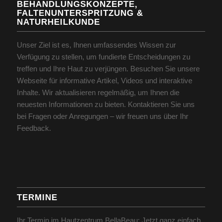
BEHANDLUNGSKONZEPTE,
FALTENUNTERSPRITZUNG &
NATURHEILKUNDE
Unser Ziel ist es, Ihnen umfassendes Wissen zur
Verfügung zu stellen, um fundierte Entscheidungen zu
treffen und Ihre Haut zu verjüngen. Besuchen Sie unsere
Webseite für informative Artikel, Videos und interaktive
Inhalte. Wir aktualisieren regelmäßig, um Ihnen die
neuesten Informationen zu bieten. Kontaktieren Sie uns
bei Fragen oder Anregungen – wir freuen uns über Ihr
Feedback.
TERMINE
Ihr Termin im Hautzentrum BellaBeau: Jetzt ganz einfach